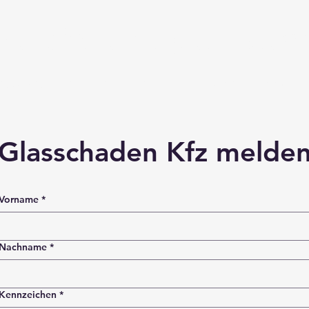
Versicherungen Blec
ERSICHERUNGEN
FINANZIERUNG
SCHADEN
DOWNLO
Glasschaden Kfz melde
Vorname
*
Nachname
*
Kennzeichen
*