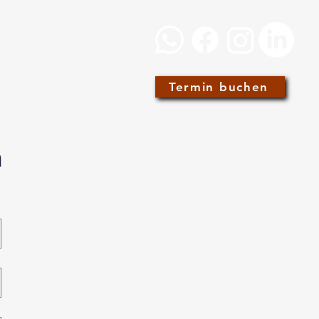
hschmidt
Termin buchen
ADS
ÜBER UNS
BLOG
n