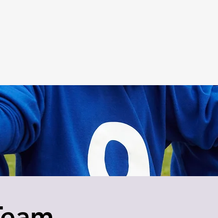
Versicherungen Blec
ERSICHERUNGEN
FINANZIERUNG
SCHADEN
DOWNLO
Team