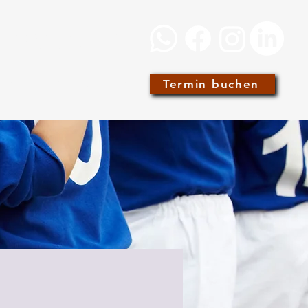
hschmidt
Termin buchen
ADS
ÜBER UNS
BLOG