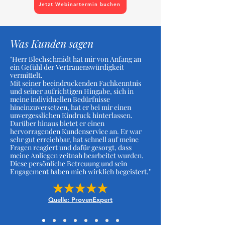
Jetzt Webinartermin buchen
Was Kunden sagen
"Herr Blechschmidt hat mir von Anfang an
ein Gefühl der Vertrauenswürdigkeit
vermittelt.
Mit seiner beeindruckenden Fachkenntnis
und seiner aufrichtigen Hingabe, sich in
meine individuellen Bedürfnisse
hineinzuversetzen, hat er bei mir einen
unvergesslichen Eindruck hinterlassen.
Darüber hinaus bietet er einen
hervorragenden Kundenservice an. Er war
sehr gut erreichbar, hat schnell auf meine
Fragen reagiert und dafür gesorgt, dass
meine Anliegen zeitnah bearbeitet wurden.
Diese persönliche Betreuung und sein
Engagement haben mich wirklich begeistert."
Quelle: ProvenExpert