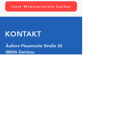
Jetzt Webinartermin buchen
KONTAKT
​​Äußere Plauensche Straße 20
08056 Zwickau
Tel.:
0375 67797761
Mobil:
0176 63362090
info@versicherungen-blechschmidt.de