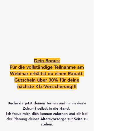
Dein Bonus:
Für die vollständige Teilnahme am
Webinar erhältst du einen Rabatt-
Gutschein über 30% für deine
nächste Kfz-Versicherung!!!
Buche dir jetzt deinen Termin und nimm deine
Zukunft selbst in die Hand.
Ich freue mich dich kennen zulernen und dir bei
der Planung deiner Altersvorsorge zur Seite zu
stehen.