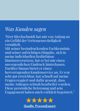
Was Kunden sagen
"Herr Blechschmidt hat mir von Anfang an
ein Gefühl der Vertrauenswürdigkeit
vermittelt.
Mit seiner beeindruckenden Fachkenntnis
und seiner aufrichtigen Hingabe, sich in
meine individuellen Bedürfnisse
hineinzuversetzen, hat er bei mir einen
unvergesslichen Eindruck hinterlassen.
Darüber hinaus bietet er einen
hervorragenden Kundenservice an. Er war
sehr gut erreichbar, hat schnell auf meine
Fragen reagiert und dafür gesorgt, dass
meine Anliegen zeitnah bearbeitet wurden.
Diese persönliche Betreuung und sein
Engagement haben mich wirklich begeistert."
Quelle: ProvenExpert